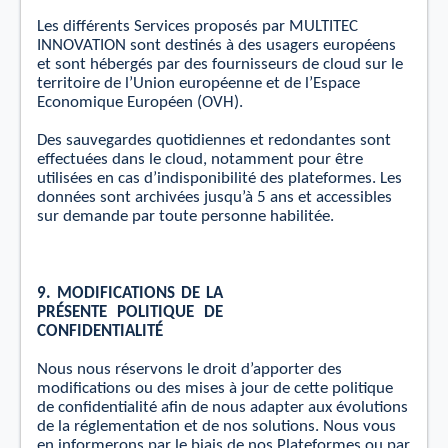
Les diﬀérents Services proposés par MULTITEC
INNOVATION sont destinés à des usagers européens
et sont hébergés par des fournisseurs de cloud sur le
territoire de l’Union européenne et de l’Espace
Economique Européen (OVH).
Des sauvegardes quotidiennes
et
redondantes sont
eﬀectuées dans le cloud, notamment pour être
utilisées en cas d’indisponibilité des plateformes. Les
données sont archivées jusqu’à 5 ans
et
accessibles
sur demande par toute personne habilitée.
9.
MODIFIC
A
TIONS
DE
LA
PR
É
SENTE
POLITIQUE
DE
C
ONFIDENTIALITÉ
Nous nous réservons le droit d’apporter des
modiﬁcations ou des mises à jour de cette politique
de conﬁdentialité aﬁn de nous adapter aux évolutions
de la réglementation
et
de nos solutions. Nous vous
en informerons par le biais de nos Plateformes ou par