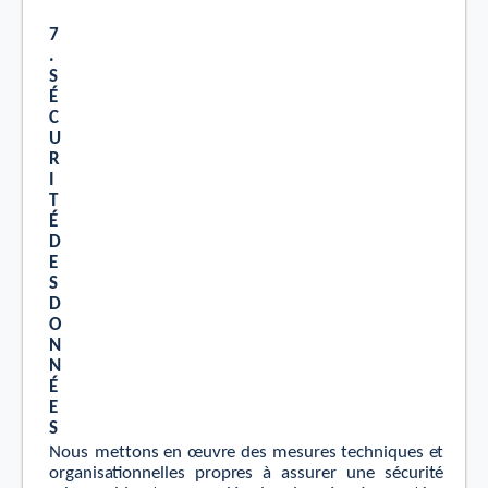
7
.
S
É
C
U
R
I
T
É
D
E
S
D
O
N
N
É
E
S
Nous
m
e
t
t
ons
en
œuv
r
e
des
mesu
r
es
t
echniques
e
t
o
r
g
anis
a
tionnelles
p
r
op
r
es
à assu
r
er
une
sécuri
t
é