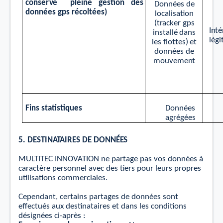
c
onse
r
v
e
pleine
g
e
s
tion
des
Données
de
données g
p
s
r
é
c
ol
t
ées)
lo
c
alis
a
ti
on
(t
r
ac
k
er
g
p
s
I
nt
é
in
s
t
allé
dans
légi
l
e
s ﬂot
t
es)
e
t
données
d
e
m
ou
v
eme
n
t
Fins
sta
ti
s
tiques
Données
ag
r
é
g
ées
5.
D
ES
TIN
AT
AIR
E
S
DE
DONNÉ
E
S
MULTITEC INNOVATION ne partage pas vos données à
caractère personnel avec des tiers pour leurs propres
utilisations commerciales.
Cependant, certains partages de données sont
eﬀectués aux destinataires et dans les conditions
désignées ci-
après :