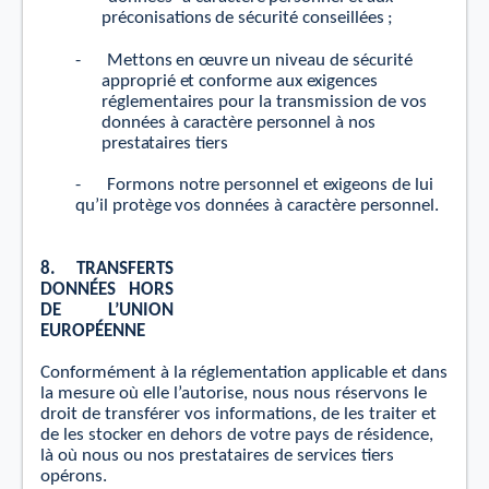
p
r
é
c
onis
a
tions
de
sécuri
t
é
c
onseillées
;
-
M
e
t
t
ons
en
œuv
r
e
un
ni
v
eau
de
sécuri
t
é
app
r
oprié
e
t
c
o
n
f
orme
aux
e
xi
g
e
n
ce
s
r
égleme
n
t
ai
r
es
pour
la t
r
ansmission
de
v
os
données
à
c
a
r
ac
t
è
r
e
pe
r
sonnel
à nos
p
r
e
s
t
a
t
ai
r
es tie
r
s
-
F
ormons
not
r
e
pe
r
sonnel
e
t
e
xi
g
eons
de
lui
qu
’
il
p
r
o
t
è
g
e
v
os
données
à
c
a
r
ac
t
è
r
e
pe
r
sonnel.
8.
TRANSFE
R
T
S
DONNÉ
E
S
HO
R
S
DE
L
’UNION
EU
R
OPÉENNE
Conformément à la réglementation applicable et dans
la mesure où elle l’autorise, nous nous réservons le
droit de transférer vos informations, de les traiter et
de les stocker en dehors de votre pays de résidence,
là où nous ou nos prestataires de services tiers
opérons.