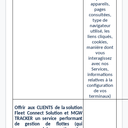
appa
r
eils,
pa
g
e
s
c
onsul
t
ées,
type
d
e
n
a
vi
g
at
eur
utilisé,
les
li
e
ns cliqués,
c
ookies,
m
ani
è
r
e
do
n
t
v
ous
i
nt
e
r
agiss
e
z
a
v
ec
nos
Se
r
vices,
i
n
f
o
rm
a
ti
ons
r
el
a
ti
v
es
à la
c
o
n
ﬁgu
r
a
tion
d
e
v
os
t
erm
inaux)
Oﬀrir
aux
CLIEN
T
S
de la
solution
Fle
e
t Connect
Solution
e
t M
G
W
TR
A
CKER un se
r
vice
per
f
orma
n
t
de
g
e
s
tion
de
ﬂot
t
es
(qui