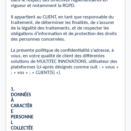
dans le respect des directives réglementaires en
vigueur et notamment la RGPD.
Il appartient au CLIENT, en tant que responsable du
traitement, de déterminer les ﬁnalités, de s’assurer
de la légalité des traitements, et de respecter les
obligations d’information et de protection des droits
des personnes concernées.
La présente politique de conﬁdentialité s’adresse, à
vous, en votre qualité de client des diﬀérentes
solutions de MULTITEC INNOVATIONS, utilisateur des
plateformes (ci-après désignés comme
suit :
« vous »
; « vos » ; « CLIENT(S) »).
1.
DONNÉ
E
S
À
CAR
A
C
TÈR
E
PE
R
SONNE
L
C
OLL
E
C
TÉ
E