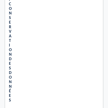
C
O
N
S
E
R
V
A
T
I
O
N
D
E
S
D
O
N
N
É
E
S