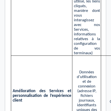
utilisé, les
liens
cliqués,
maniè
r
e
do
n
t
v
ous
i
nt
e
r
agiss
e
z
a
v
ec
nos
Se
r
vices,
i
n
f
orm
a
tions
r
el
a
ti
v
es
à
la
c
o
n
ﬁgu
r
a
tion
de
v
os
t
erminaux)
Données
d
’
utilis
a
tion
e
t
d
e
c
onn
e
xion
(ad
r
esse
I
P
,
Amélio
r
a
tion des Se
r
vices
e
t
ﬁchie
r
s
pe
r
sonnalis
a
tion de l
’
e
xpérience
journaux,
clie
n
t
id
e
n
ti
ﬁa
n
t
s
uniques
des