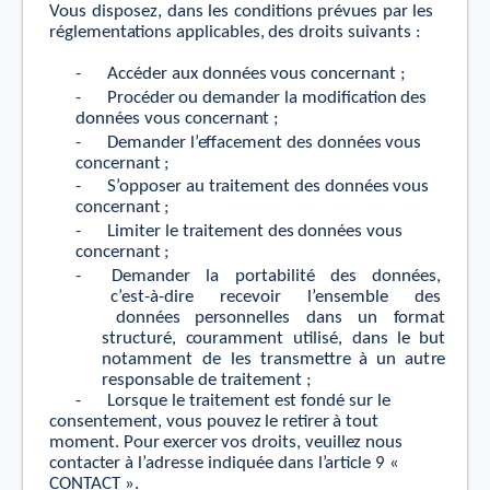
V
ous dispos
e
z,
dans les
c
onditions
p
r
é
vues
par
les
r
égleme
n
t
a
tions
appli
c
ables,
des
d
r
oits
sui
v
a
n
ts
:
-
Accéder
aux données
v
ous
c
oncerna
n
t
;
-
P
r
océder
ou demander
la modiﬁ
ca
tion
des
données
v
ous
c
oncerna
n
t
;
-
Demander
l
’
e
ﬀ
aceme
n
t
des
données
v
ous
c
oncerna
n
t
;
-
S
’
opposer
au t
r
ai
t
eme
n
t
des
données
v
ous
c
oncerna
n
t
;
-
Limi
t
er
le
t
r
ai
t
eme
n
t
des
données
v
ous
c
oncerna
n
t
;
-
Demander
la
por
t
abili
t
é
des
données,
c
’
e
s
t
-à-di
r
e
r
ec
e
v
oir
l
’
ensemble
des
données pe
r
sonnelles
dans
un
f
orm
a
t
s
tructu
r
é,
c
ou
r
amme
n
t
utilisé,
dans
le
but
no
t
amme
n
t
de
les t
r
ansm
e
tt
r
e
à un aut
r
e
r
esponsable
de
t
r
ai
t
eme
n
t
;
-
Lo
r
sque
le
t
r
ai
t
eme
n
t
e
s
t
f
ondé
sur
le
c
onse
nt
eme
n
t,
v
ous
pou
ve
z
le
r
e
ti
r
er
à
t
out
mome
n
t.
P
our
e
x
e
r
cer
v
os
d
r
oits,
v
euill
e
z
nous
c
o
n
t
ac
t
er
à l
’
ad
r
esse
indiquée
dans l
’
article
9
«
C
ON
T
A
C
T
».