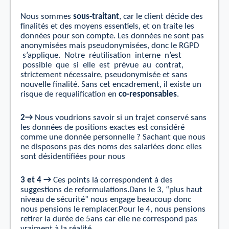
Nous sommes
sous-traitant
, car le client décide des
ﬁnalités
et
des moyens essentiels, et on traite les
données pour son compte. Les données ne sont pas
anonymisées mais pseudonymisées, donc le
RGPD
s’applique
.
Notre
réutilisation
interne
n’est
possible
que
si
elle
est
prévue
au
contrat,
strictement nécessaire, pseudonymisée et sans
nouvelle ﬁnalité. Sans
cet
encadrement, il existe un
risque de requaliﬁcation en
co-responsables
.
2→
Nous voudrions savoir si un trajet conservé sans
les données de positions exactes est considéré
comme une donnée
personnelle ?
Sachant que nous
ne disposons pas des noms des salariées donc elles
sont désidentiﬁées pour nous
3 et 4 →
Ces points là correspondent à des
suggestions de reformulations.Dans le 3, “plus haut
niveau de sécurité” nous engage beaucoup donc
nous pensions le remplacer.Pour le 4, nous pensions
retirer la durée de 5ans car elle ne correspond pas
vraiment à la réalité.