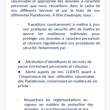
r
aisonnable
e
t
app
r
opriée
des
données
à
c
a
r
ac
t
è
r
e
pe
r
sonnel
que
nous
r
ecueillons
dans le
c
ad
r
e
de
nos di
ﬀ
é
r
e
n
ts
Se
r
vices
e
t
par
le
biais de
nos
di
ﬀ
é
r
e
nt
es
Pl
ate
f
ormes.
A
tit
r
e
d
’
e
x
emple,
nous :
-
T
r
a
v
aillons
c
on
s
t
amme
n
t
à
m
e
tt
r
e
à
jour
nos
p
r
a
tiques
de
sécuri
t
é
a
ﬁn
de
m
e
tt
r
e
en
œuv
r
e les
meilleu
r
es
m
é
thodes
pour
p
r
o
t
é
g
er
v
os
données
à
c
a
r
ac
t
è
r
e pe
r
sonnel,
e
t
r
é
visons
r
éguliè
r
eme
n
t
nos p
r
océdu
r
es
de
sécuri
t
é.
No
t
amme
n
t
par
:
●
A
ttribution
d
’
ide
n
tiﬁa
n
ts
e
t
de
mots
de
passe
s
tric
t
eme
n
t
pe
r
sonnels
e
t
r
obu
st
es
;
●
Aler
t
e
aup
r
ès
de
nos
CLIEN
T
S
qua
n
t
à
l
’
impor
t
ance
de
leur
utilis
a
tion
r
aisonnable
des Pl
ate
f
ormes,
no
t
amme
n
t
en
m
a
tiè
r
e
de
vie
pri
v
ée
;
-
R
espec
t
ons
les
r
égleme
n
t
a
tions
en
vigueur
en
m
a
tiè
r
e
de
p
r
o
t
ection
des
données
à
c
a
r
ac
t
è
r
e
pe
r
sonnel
e
t
aux