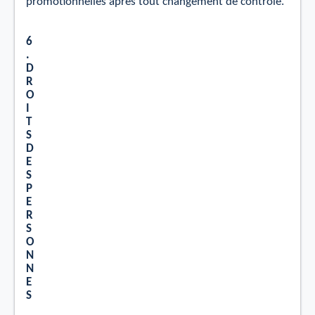
promotionnelles après tout changement de contrôle.
6
.
D
R
O
I
T
S
D
E
S
P
E
R
S
O
N
N
E
S