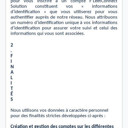
pour vous inscrire à un compte F’LeetConnect
Solution constituent vos « informations
d’identiﬁcation » que vous utiliserez pour vous
authentiﬁer auprès de notre réseau. Nous attribuons
un
numéro d’identiﬁcation unique à vos informations
d’identiﬁcation pour assurer votre suivi et celui des
informations qui vous sont associées.
2
.
F
I
N
A
L
I
T
É
S
Nous utilisons vos données à caractère personnel
pour des ﬁnalités strictes développées ci-
après :
Création et gestion des comptes sur les diﬀérentes