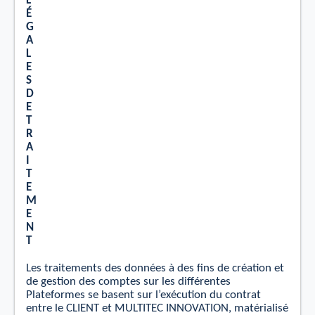
L
É
G
A
L
E
S
D
E
T
R
A
I
T
E
M
E
N
T
Les traitements des données à des ﬁns de création
et
de gestion des comptes sur les diﬀérentes
Plateformes se basent sur l’exécution du contrat
entre le CLIENT et MULTITEC INNOVATION, matérialisé