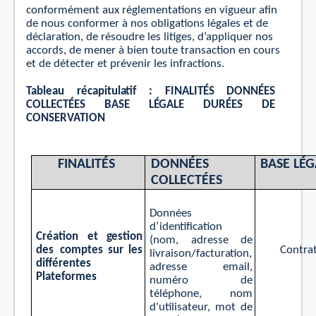
conformément aux réglementations en vigueur aﬁn
de nous conformer à nos obligations légales et de
déclaration, de résoudre les litiges, d’appliquer nos
accords, de mener à bien toute transaction en cours
et de détecter et prévenir les infractions.
T
ableau
r
é
c
apitul
a
tif
:
FINALIT
É
S
DONNÉ
E
S
C
OLL
E
C
TÉ
E
S
B
ASE
L
É
GALE
DURÉ
E
S
DE
C
ONSE
R
V
A
TION
FINALIT
É
S
DONNÉ
E
S
B
ASE
L
É
G
C
OLL
E
C
TÉ
E
S
Données
d
’
ide
n
tiﬁ
ca
tion
C
r
é
a
tion
e
t
g
e
s
tion
(nom,
ad
r
esse de
Co
n
t
r
a
des
c
om
p
t
es sur
les
liv
r
aison/
f
actu
r
a
tion,
di
ﬀ
é
r
e
n
t
es
ad
r
esse email,
Pl
a
t
e
f
ormes
numé
r
o
de
t
éléphone, nom
d'utilis
at
eu
r
, mot
de